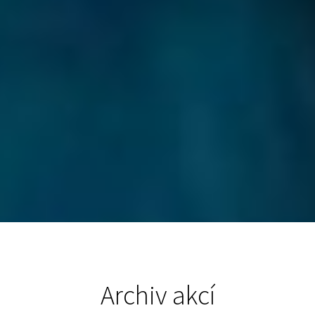
Archiv akcí
Kulturní a společenské akce v Žamberku v jedinečném industriálním prostředí bývalé továrny Vonwiller. Místo pro svatby, oslavy a firemní akce v Žamberku
Archiv akcí